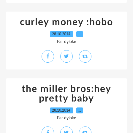
curley money :hobo
28.10.2014
…
Par dyloke
the miller bros:hey
pretty baby
28.10.2014
…
Par dyloke