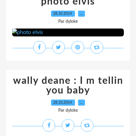
photo elvis
28.10.2014
…
Par dyloke
wally deane : I m tellin
you baby
28.10.2014
…
Par dyloke