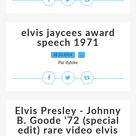
elvis jaycees award
speech 1971
28.10.2014
…
Par dyloke
Elvis Presley - Johnny
B. Goode '72 (special
edit) rare video elvis