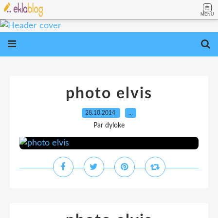
MENU
photo elvis
28.10.2014
…
Par dyloke