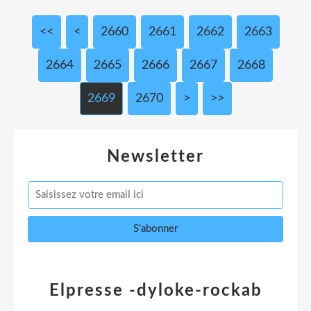
<<
<
2600
2610
2620
2630
2640
2650
2660
2661
2662
2663
2664
2665
2666
2667
2668
2669
2670
2680
2690
2700
2800
2900
3000
>
>>
Newsletter
Elpresse -dyloke-rockab