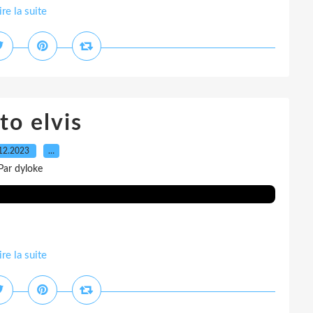
ire la suite
to elvis
12.2023
…
Par dyloke
ire la suite