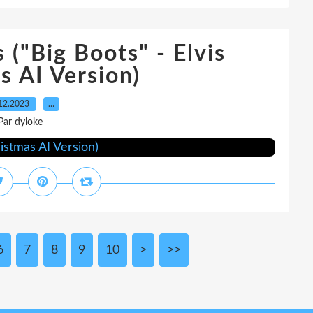
 ("Big Boots" - Elvis
s AI Version)
12.2023
…
Par dyloke
6
7
8
9
10
>
>>