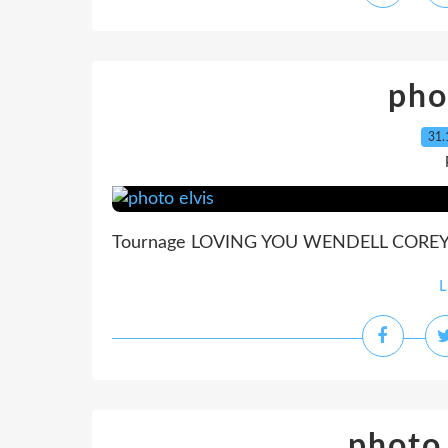
pho
31.
Tournage LOVING YOU WENDELL CORE
L
photo 