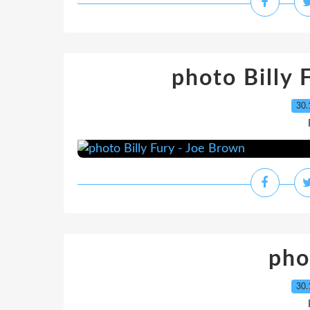
photo Billy 
30.
pho
30.