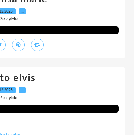
12.2023
…
Par dyloke
to elvis
12.2023
…
Par dyloke