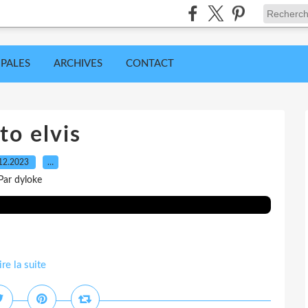
IPALES
ARCHIVES
CONTACT
to elvis
12.2023
…
Par dyloke
ire la suite