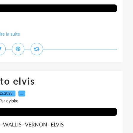
ire la suite
to elvis
12.2023
…
Par dyloke
 -WALLIS -VERNON- ELVIS