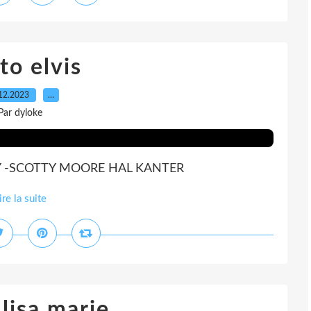
to elvis
12.2023
…
Par dyloke
Y -SCOTTY MOORE HAL KANTER
ire la suite
lisa marie