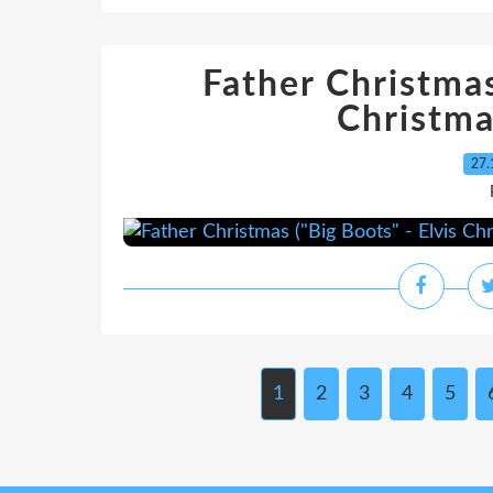
Father Christmas
Christma
27.
1
2
3
4
5