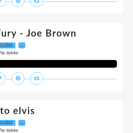
Fury - Joe Brown
12.2023
…
Par dyloke
to elvis
12.2023
…
Par dyloke