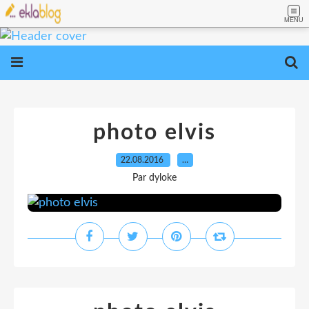
MENU
photo elvis
22.08.2016
…
Par dyloke