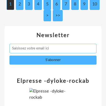
1
2
3
4
5
6
7
8
9
10
>
>>
Newsletter
Elpresse -dyloke-rockab