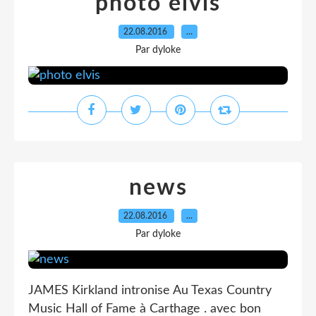
photo elvis
22.08.2016
…
Par dyloke
news
22.08.2016
…
Par dyloke
JAMES Kirkland intronise Au Texas Country
Music Hall of Fame à Carthage . avec bon