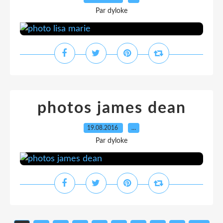
Par dyloke
photos james dean
19.08.2016
…
Par dyloke