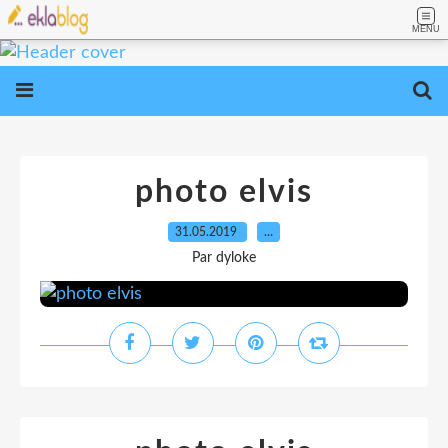
MENU
photo elvis
31.05.2019
…
Par dyloke