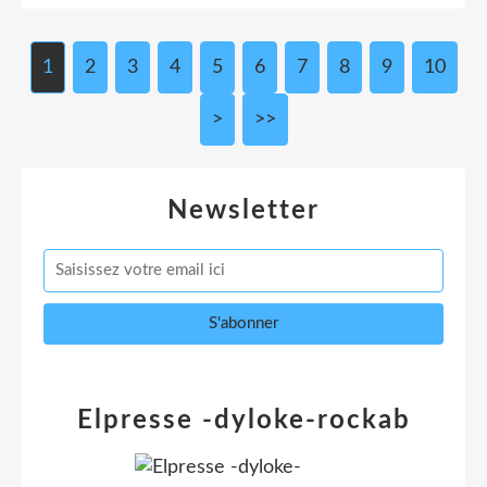
1
2
3
4
5
6
7
8
9
10
>
>>
Newsletter
Elpresse -dyloke-rockab