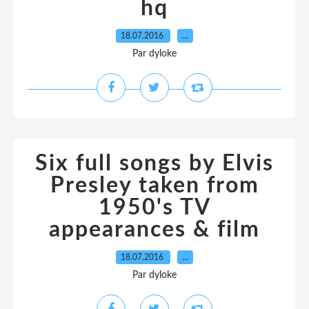
hq
18.07.2016
…
Par dyloke
Six full songs by Elvis
Presley taken from
1950's TV
appearances & film
18.07.2016
…
Par dyloke