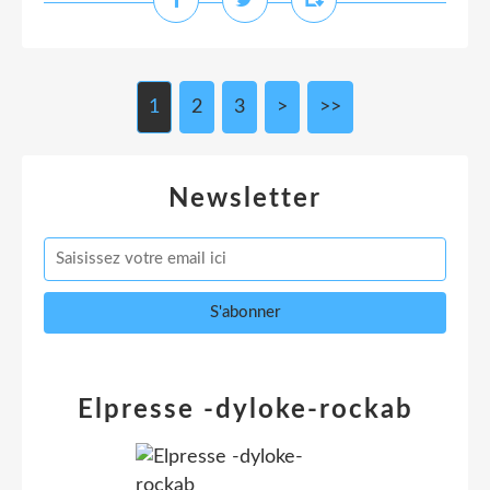
1
2
3
>
>>
Newsletter
Elpresse -dyloke-rockab