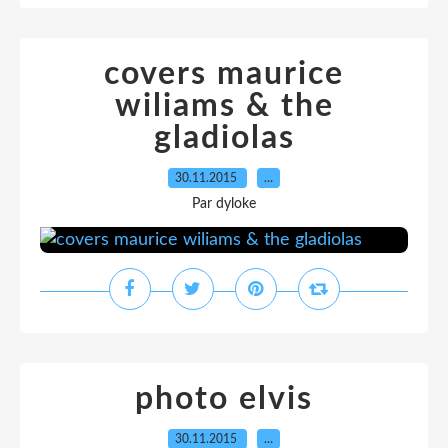
covers maurice
wiliams & the
gladiolas
30.11.2015
…
Par dyloke
photo elvis
30.11.2015
…