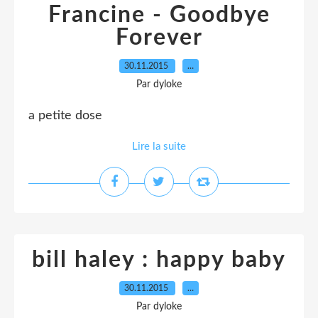
Francine - Goodbye
Forever
30.11.2015
…
Par dyloke
a petite dose
Lire la suite
bill haley : happy baby
30.11.2015
…
Par dyloke