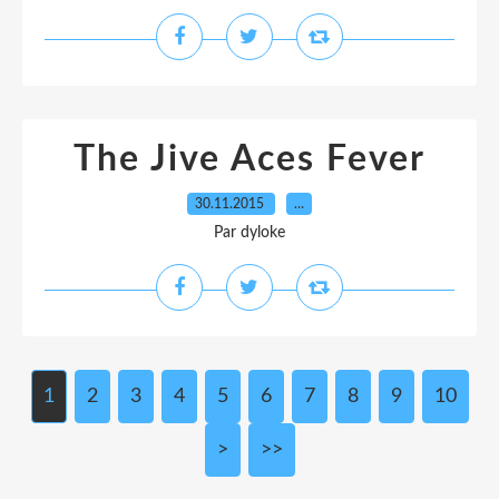
The Jive Aces Fever
30.11.2015
…
Par dyloke
1
2
3
4
5
6
7
8
9
10
>
>>