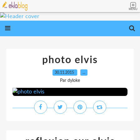
MENU
photo elvis
30.11.2015
…
Par dyloke