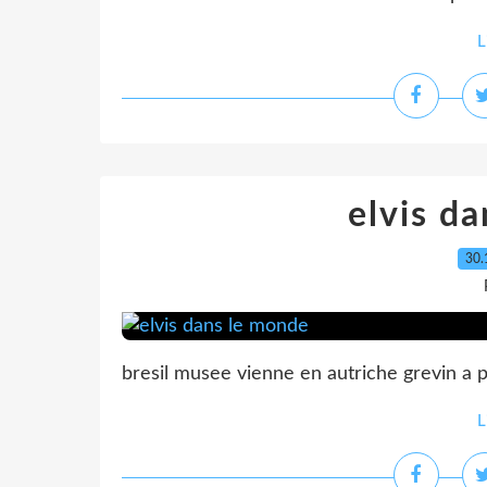
L
elvis d
30.
bresil musee vienne en autriche grevin a p
L