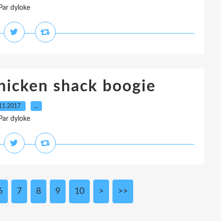
Par dyloke
hicken shack boogie
11.2017
…
Par dyloke
6
7
8
9
10
>
>>