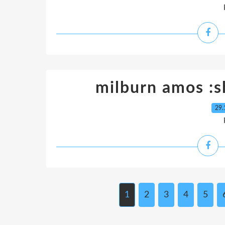
milburn amos :s
29.
1
2
3
4
5