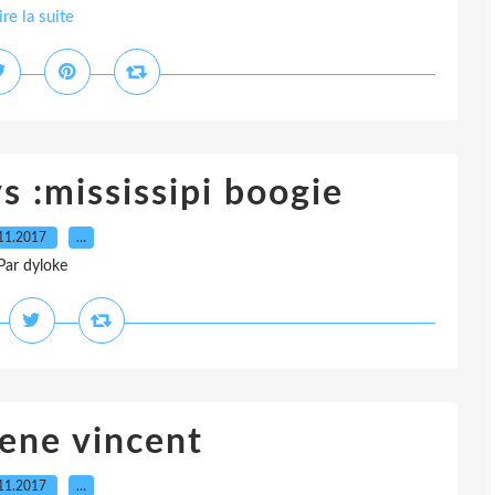
ire la suite
 :mississipi boogie
11.2017
…
Par dyloke
ene vincent
11.2017
…