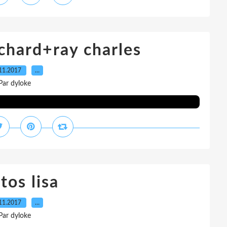
ichard+ray charles
11.2017
…
Par dyloke
tos lisa
11.2017
…
Par dyloke