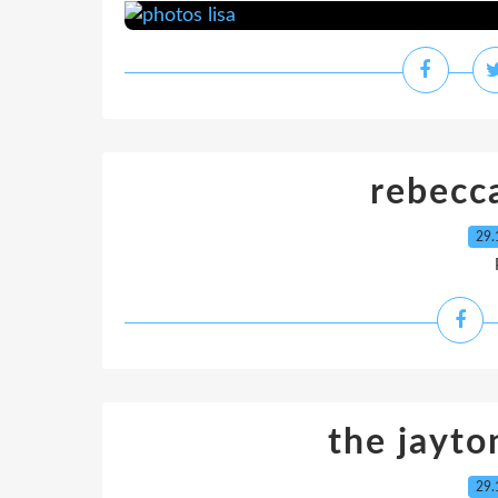
rebecca
29.
the jayto
29.