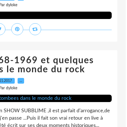
Par dyloke
968-1969 et quelques
s le monde du rock
11.2017
…
Par dyloke
un SHOW SUBBLIME ,il est parfait d’arrogance,de
n passe ...Puis il fait son vrai retour en live à
 écrit sur ses deux moments historiques...