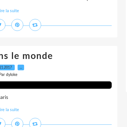
ire la suite
ans le monde
11.2017
…
Par dyloke
aris
ire la suite