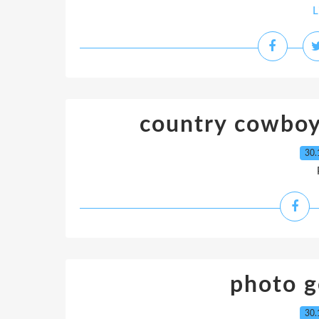
L
country cowboys
30.
photo g
30.