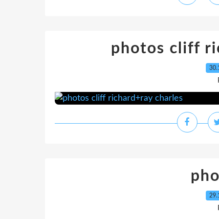
photos cliff r
30.
pho
29.