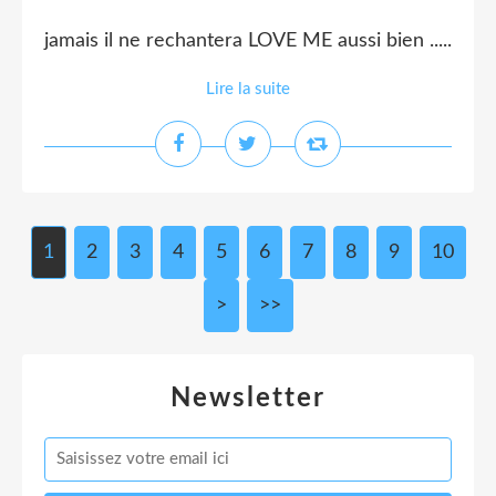
jamais il ne rechantera LOVE ME aussi bien .....
Lire la suite
1
2
3
4
5
6
7
8
9
10
>
>>
Newsletter