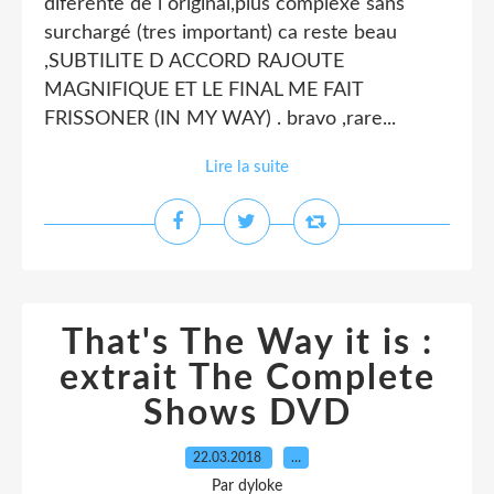
diferente de l original,plus complexe sans
surchargé (tres important) ca reste beau
,SUBTILITE D ACCORD RAJOUTE
MAGNIFIQUE ET LE FINAL ME FAIT
FRISSONER (IN MY WAY) . bravo ,rare...
Lire la suite
That's The Way it is :
extrait The Complete
Shows DVD
22.03.2018
…
Par dyloke