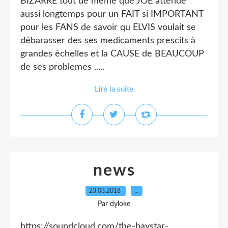
BIZARRE tout de meme que JOE attende
aussi longtemps pour un FAIT si IMPORTANT
pour les FANS de savoir qu ELVIS voulait se
débarasser des ses medicaments prescits à
grandes échelles et la CAUSE de BEAUCOUP
de ses problemes .....
Lire la suite
news
23.03.2018
…
Par dyloke
https://soundcloud.com/the-baystar-