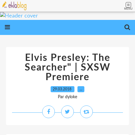
MENU
Elvis Presley: The
Searcher" | SXSW
Premiere
29.03.2018
…
Par dyloke