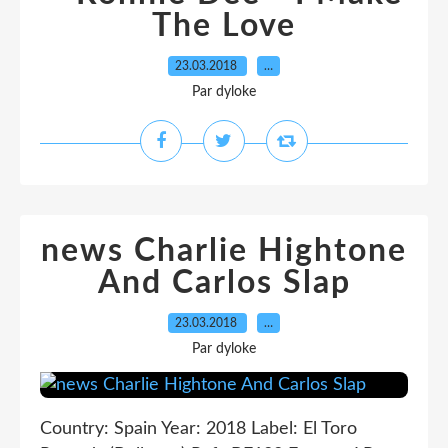
The Love
23.03.2018
…
Par dyloke
news Charlie Hightone
And Carlos Slap
23.03.2018
…
Par dyloke
Country: Spain Year: 2018 Label: El Toro