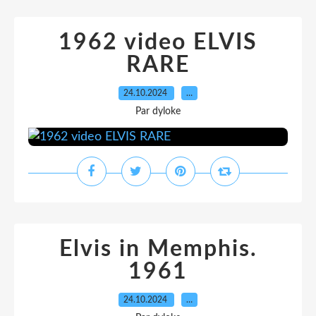
1962 video ELVIS
RARE
24.10.2024
…
Par dyloke
Elvis in Memphis.
1961
24.10.2024
…