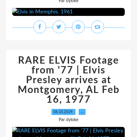
Par dyloke
RARE ELVIS Footage
from '77 | Elvis
Presley arrives at
Montgomery, AL Feb
16, 1977
06.10.2024
…
Par dyloke