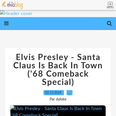
MENU
Elvis Presley - Santa
Claus Is Back In Town
('68 Comeback
Special)
02.12.2024
…
Par dyloke