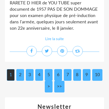
RARETE D HIER de YOU TUBE super
document de 1957 PAS DE SON DOMMAGE
pour son examen physique de pré-induction
dans l'armée, quelques jours seulement avant
son 22e anniversaire, le 8 janvier.
Lire la suite
1
2
3
4
5
6
7
8
9
10
2
3
4
5
6
7
8
9
1
>
>>
Newsletter