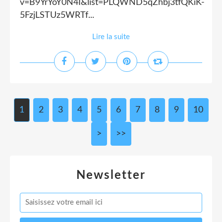
v=B9YrYoY0N4I&list=PLQWND5qZhbj3tfQKiK-
5FzjLSTUz5WRTf...
Lire la suite
1
2
3
4
5
6
7
8
9
10
>
>>
Newsletter