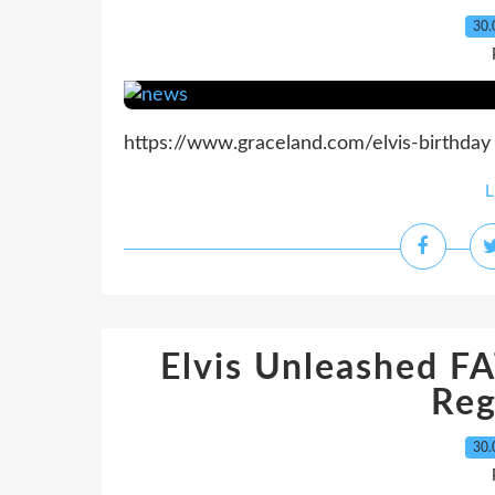
30.
https://www.graceland.com/elvis-birthday
L
Elvis Unleashed F
Reg
30.