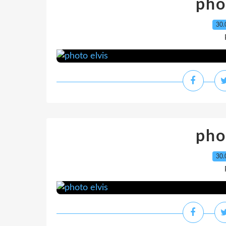
pho
30.
pho
30.