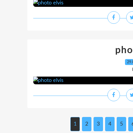
pho
29.
1
2
3
4
5