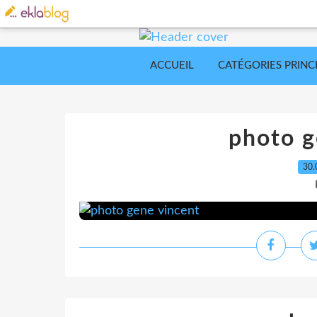
ACCUEIL
CATÉGORIES PRINC
photo g
30.