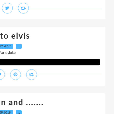
to elvis
09.2019
…
Par dyloke
n and .......
09.2019
…