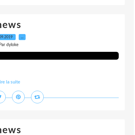
news
09.2019
…
Par dyloke
ire la suite
news