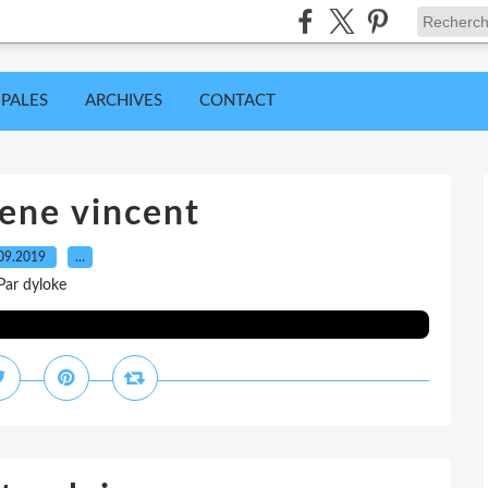
IPALES
ARCHIVES
CONTACT
ene vincent
09.2019
…
Par dyloke