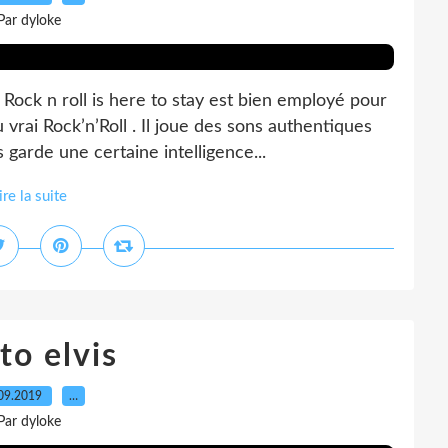
Par dyloke
. Rock n roll is here to stay est bien employé pour
 vrai Rock’n’Roll . Il joue des sons authentiques
 garde une certaine intelligence...
ire la suite
to elvis
09.2019
…
Par dyloke