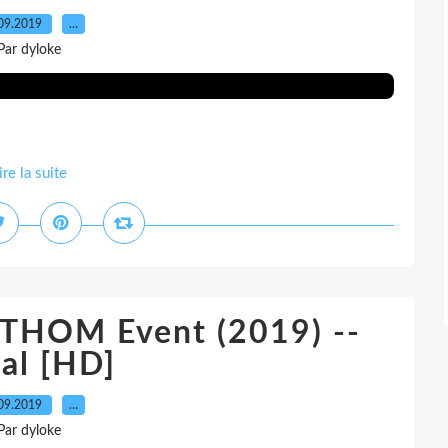
09.2019
…
Par dyloke
ire la suite
ATHOM Event (2019) --
al [HD]
09.2019
…
Par dyloke