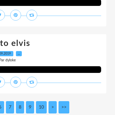
to elvis
09.2019
…
Par dyloke
6
7
8
9
10
>
>>