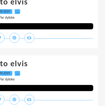
to elvis
09.2019
…
Par dyloke
to elvis
09.2019
…
Par dyloke