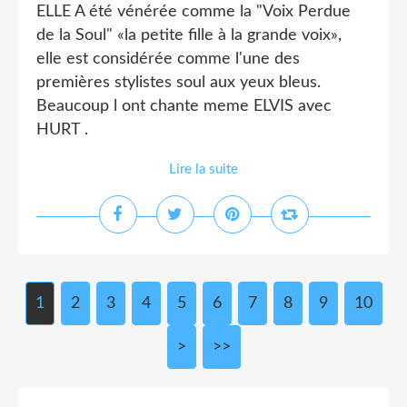
ELLE A été vénérée comme la "Voix Perdue
de la Soul" «la petite fille à la grande voix»,
elle est considérée comme l'une des
premières stylistes soul aux yeux bleus.
Beaucoup l ont chante meme ELVIS avec
HURT .
Lire la suite
1
2
3
4
5
6
7
8
9
10
2
>
>>