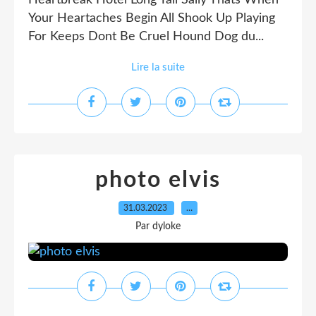
Heartbreak Hotel Long Tall Sally Thats When
Your Heartaches Begin All Shook Up Playing
For Keeps Dont Be Cruel Hound Dog du...
Lire la suite
photo elvis
31.03.2023
…
Par dyloke