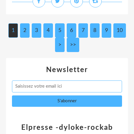
1
2
3
4
5
6
7
8
9
10
>
>>
Newsletter
Elpresse -dyloke-rockab