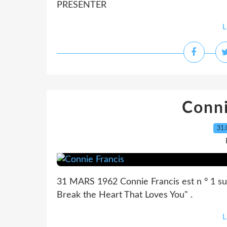
PRESENTER
L
Conni
31.
31 MARS 1962 Connie Francis est n ° 1 sur
Break the Heart That Loves You" .
L