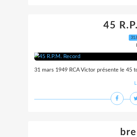
45 R.P
31.
31 mars 1949 RCA Victor présente le 45 to
L
bre