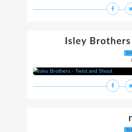
Isley Brothers
31.
31.