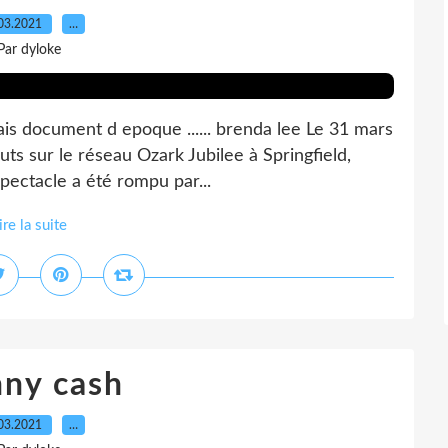
03.2021
…
Par dyloke
is document d epoque ...... brenda lee Le 31 mars
buts sur le réseau Ozark Jubilee à Springfield,
spectacle a été rompu par...
ire la suite
nny cash
03.2021
…