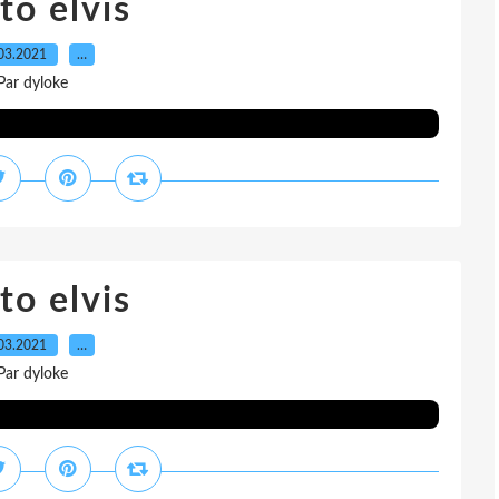
to elvis
03.2021
…
Par dyloke
to elvis
03.2021
…
Par dyloke