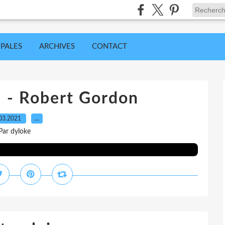
IPALES
ARCHIVES
CONTACT
l - Robert Gordon
03.2021
…
Par dyloke