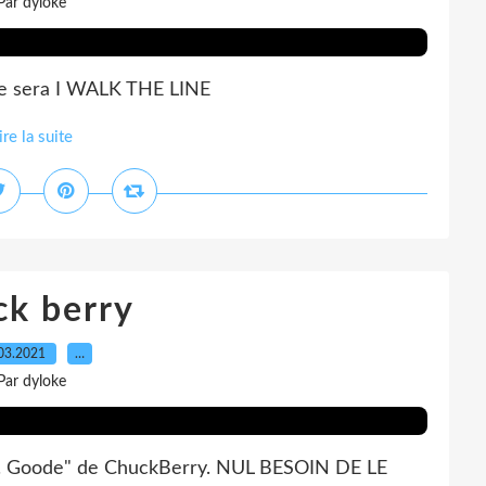
Par dyloke
ere sera I WALK THE LINE
ire la suite
ck berry
03.2021
…
Par dyloke
B. Goode" de ChuckBerry. NUL BESOIN DE LE