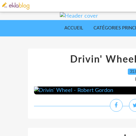
ACCUEIL
CATÉGORIES PRINC
Drivin' Whee
31.