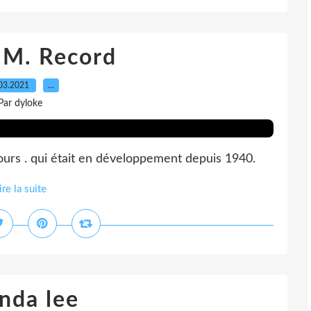
.M. Record
03.2021
…
Par dyloke
urs . qui était en développement depuis 1940.
ire la suite
nda lee