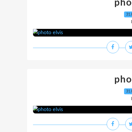
pho
31.
pho
31.