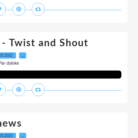
 - Twist and Shout
03.2021
…
Par dyloke
news
03.2021
…