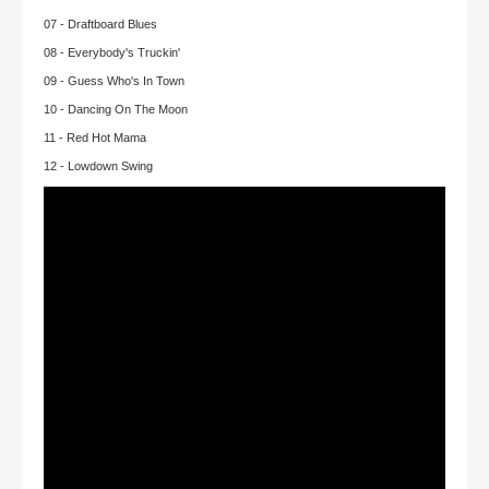
07 - Draftboard Blues
08 - Everybody's Truckin'
09 - Guess Who's In Town
10 - Dancing On The Moon
11 - Red Hot Mama
12 - Lowdown Swing