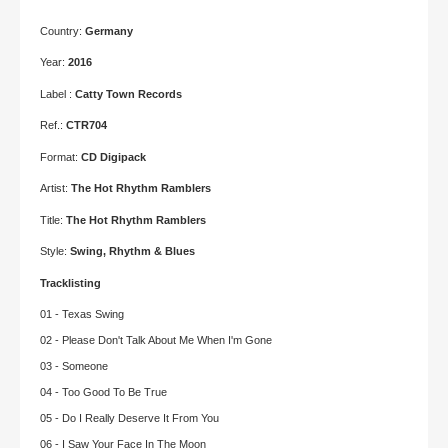
Country:
Germany
Year:
2016
Label :
Catty Town Records
Ref.:
CTR704
Format:
CD Digipack
Artist:
The Hot Rhythm Ramblers
Title:
The Hot Rhythm Ramblers
Style:
Swing, Rhythm & Blues
Tracklisting
01 - Texas Swing
02 - Please Don't Talk About Me When I'm Gone
03 - Someone
04 - Too Good To Be True
05 - Do I Really Deserve It From You
06 - I Saw Your Face In The Moon