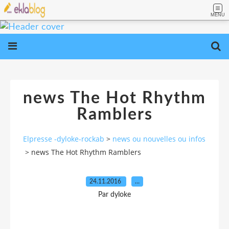
MENU
news The Hot Rhythm
Ramblers
Elpresse -dyloke-rockab
>
news ou nouvelles ou infos
>
news The Hot Rhythm Ramblers
24.11.2016
…
Par dyloke