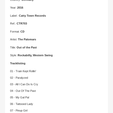
Year:
2016
Label :
Catty Town Records
Ref.:
CTR703
Format:
CD
Artist:
The Palomars
Title:
Out of the Past
Style:
Rockabilly, Western Swing
Tracklisting
01 - Train Kept Rollin'
02 - Paralyzed
03 - All I Can Do Is Cry
04 - Out Of The Past
05 - My Gal Pal
06 - Tattooed Lady
07 - Pinup Girl