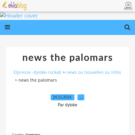
MENU
news the palomars
Elpresse -dyloke-rockab
>
news ou nouvelles ou infos
>
news the palomars
24.11.2016
…
Par dyloke
Country:
Germany