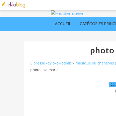
ACCUEIL
CATÉGORIES PRINC
photo 
Elpresse -dyloke-rockab
>
musique ou chansons (a
photo lisa marie
20.