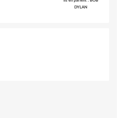
ils en parlent : BOB
DYLAN