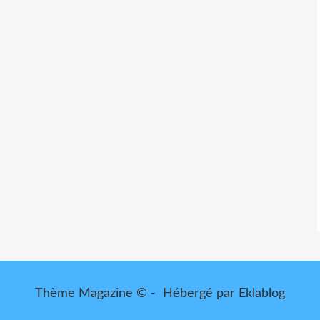
Thème Magazine © - Hébergé par
Eklablog