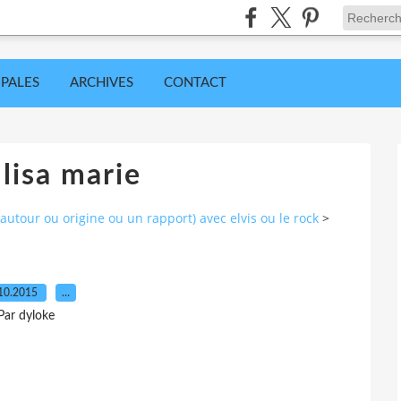
IPALES
ARCHIVES
CONTACT
lisa marie
utour ou origine ou un rapport) avec elvis ou le rock
>
10.2015
…
Par dyloke