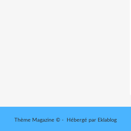
Thème Magazine © - Hébergé par
Eklablog