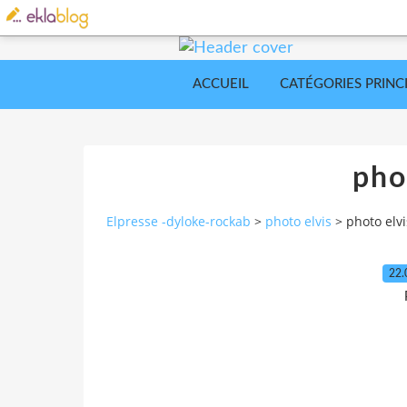
ACCUEIL
CATÉGORIES PRINC
pho
Elpresse -dyloke-rockab
>
photo elvis
>
photo elvi
22.