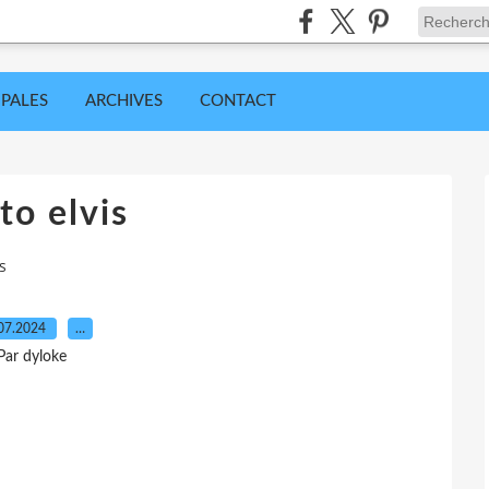
IPALES
ARCHIVES
CONTACT
to elvis
s
07.2024
…
Par dyloke