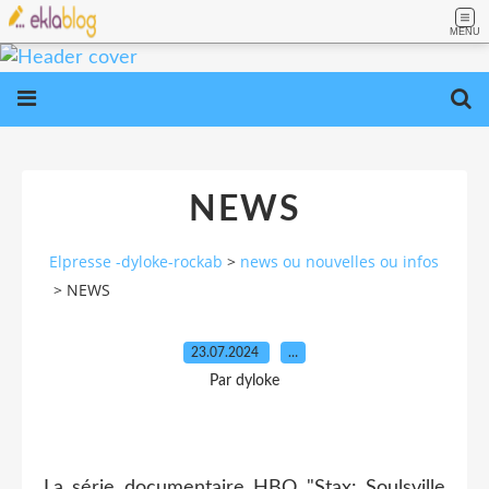
MENU
NEWS
Elpresse -dyloke-rockab
>
news ou nouvelles ou infos
>
NEWS
23.07.2024
…
Par dyloke
La série documentaire HBO "Stax: Soulsville