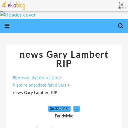
MENU
news Gary Lambert
RIP
Elpresse -dyloke-rockab
>
histoire anecdote fait divers
>
news Gary Lambert RIP
06.02.2018
…
Par dyloke