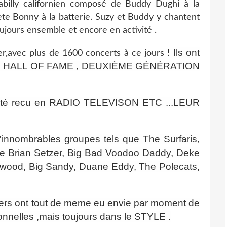
billy californien composé de Buddy Dughi à la
ete Bonny à la batterie. Suzy et Buddy y chantent
oujours ensemble et encore en activité .
Ils ont
er,avec plus de 1600 concerts à ce jours !
billy HALL OF FAME , DEUXIÈME GÉNÉRATION
nt été recu en RADIO TELEVISON ETC ...LEUR
d'innombrables groupes tels que The Surfaris,
tre Brian Setzer, Big Bad Voodoo Daddy, Deke
rwood, Big Sandy, Duane Eddy, The Polecats,
ders ont tout de meme eu envie par moment de
sonnelles ,mais toujours dans le STYLE .