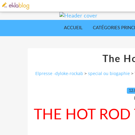
ACCUEIL
CATÉGORIES PRINC
The Ho
Elpresse -dyloke-rockab
>
special ou biogaphie
>
12.
THE HOT ROD 