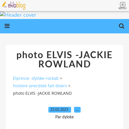
MENU
photo ELVIS -JACKIE
ROWLAND
Elpresse -dyloke-rockab
>
histoire anecdote fait divers
>
photo ELVIS -JACKIE ROWLAND
23.02.2023
…
Par dyloke