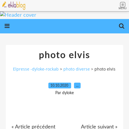
MENU
photo elvis
Elpresse -dyloke-rockab
>
photo diverse
>
photo elvis
10.10.2020
…
Par dyloke
« Article précédent
Article suivant »