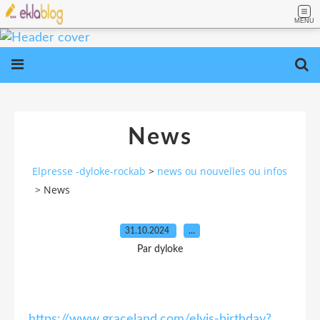
MENU
News
Elpresse -dyloke-rockab
>
news ou nouvelles ou infos
>
News
31.10.2024
…
Par dyloke
https://www.graceland.com/elvis-birthday?