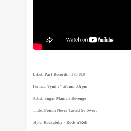
Label:
Part Records -
378.018
Format:
Vynil 7" album 33rpm
Artist:
Sugar Mama's Revenge
Tittle:
Poison Never Tasted So Sweet
Style:
Rockabilly - Rock'n'Roll