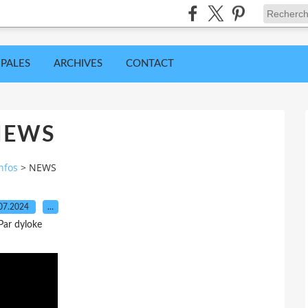
IPALES
ARCHIVES
CONTACT
NEWS
nfos
>
NEWS
07.2024
…
Par dyloke