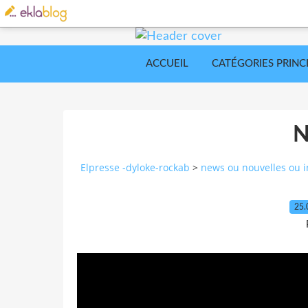
ACCUEIL
CATÉGORIES PRINC
Elpresse -dyloke-rockab
>
news ou nouvelles ou i
25.