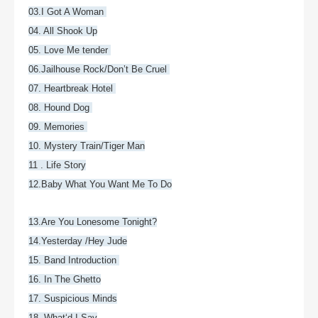
03.I Got A Woman
04. All Shook Up
05. Love Me tender
06.Jailhouse Rock/Don’t Be Cruel
07. Heartbreak Hotel
08. Hound Dog
09. Memories
10. Mystery Train/Tiger Man
11 . Life Story
12.Baby What You Want Me To Do
13.Are You Lonesome Tonight?
14.Yesterday /Hey Jude
15. Band Introduction
16. In The Ghetto
17. Suspicious Minds
18. What‘d I Say