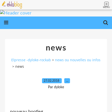
MENU
news
Elpresse -dyloke-rockab
>
news ou nouvelles ou infos
>
news
27.02.2018
…
Par dyloke
nouveau bootleg