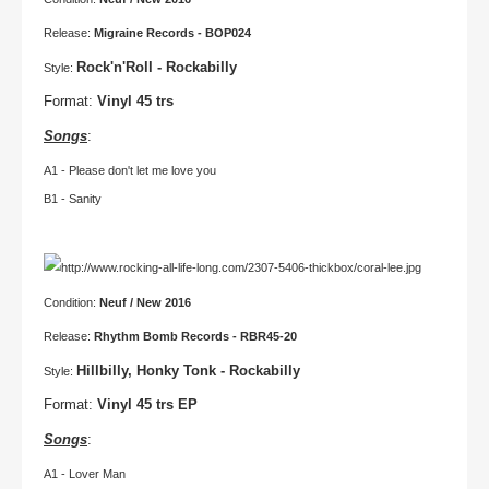
Release:
Migraine Records - BOP024
Rock'n'Roll - Rockabilly
Style:
Format:
Vinyl 45 trs
Song
s
:
A1 - Please don't let me love you
B1 - Sanity
Condition:
Neuf / New 2016
Release:
Rhythm Bomb Records - RBR45-20
Hillbilly, Honky Tonk - Rockabilly
Style:
Format:
Vinyl 45 trs EP
Song
s
:
A1 - Lover Man