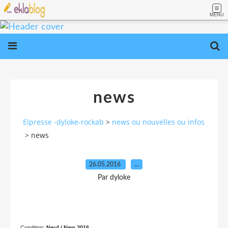
MENU
news
Elpresse -dyloke-rockab
>
news ou nouvelles ou infos
>
news
26.05.2016
…
Par dyloke
Condition:
Neuf / New 2016