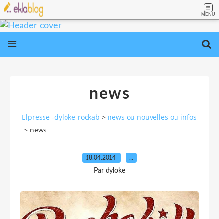
MENU
news
Elpresse -dyloke-rockab
>
news ou nouvelles ou infos
>
news
18.04.2014
…
Par dyloke