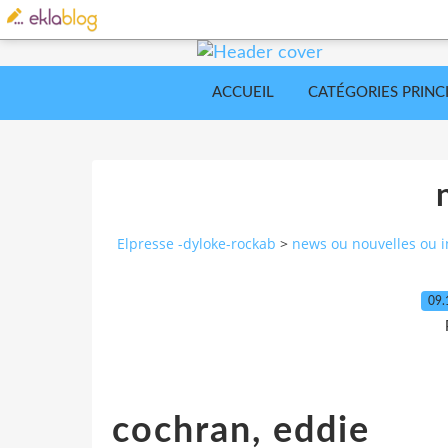
ACCUEIL
CATÉGORIES PRINC
Elpresse -dyloke-rockab
>
news ou nouvelles ou i
09.
cochran, eddie