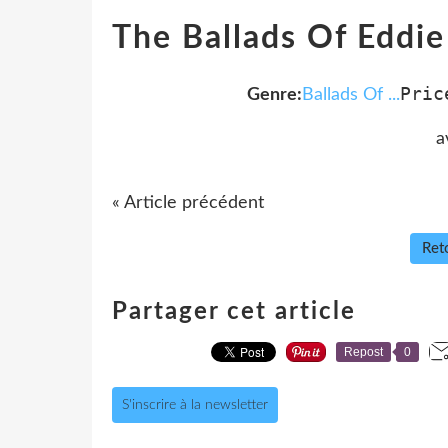
The Ballads Of Eddi
Pric
Genre:
Ballads Of ...
a
« Article précédent
Reto
Partager cet article
Repost
0
S'inscrire à la newsletter