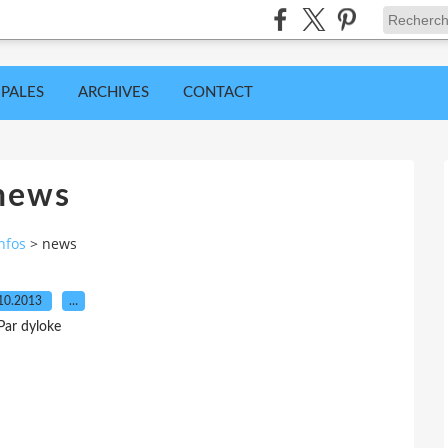
IPALES
ARCHIVES
CONTACT
news
nfos
>
news
10.2013
…
Par dyloke