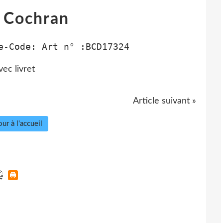
e Cochran
e-Code:
Art n° :
BCD17324
vec livret
Article suivant »
ur à l'accueil