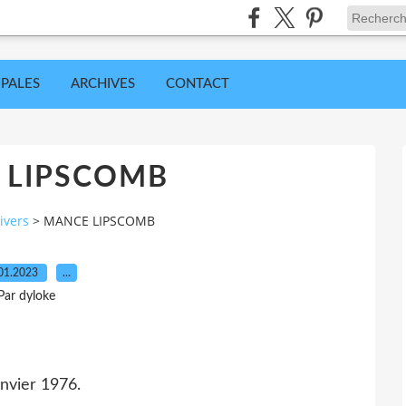
IPALES
ARCHIVES
CONTACT
 LIPSCOMB
ivers
>
MANCE LIPSCOMB
01.2023
…
Par dyloke
vier 1976.