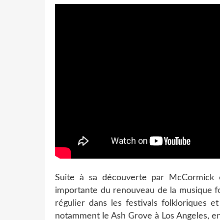
Suite à sa découverte par McCormick e
importante du renouveau de la musique fol
régulier dans les festivals folkloriques e
notamment le Ash Grove à Los Angeles, en 