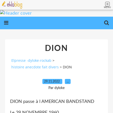
MENU
DION
Elpresse -dyloke-rockab
>
histoire anecdote fait divers
>
DION
29.11.2022
…
Par dyloke
DION passe à l AMERICAN BANDSTAND
Le 29 NOVEMBRE 1960