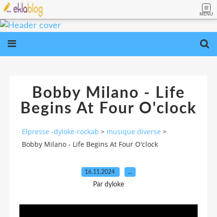
MENU
Bobby Milano - Life
Begins At Four O'clock
Elpresse -dyloke-rockab
>
musique diverse
>
Bobby Milano - Life Begins At Four O'clock
16.11.2024
…
Par dyloke