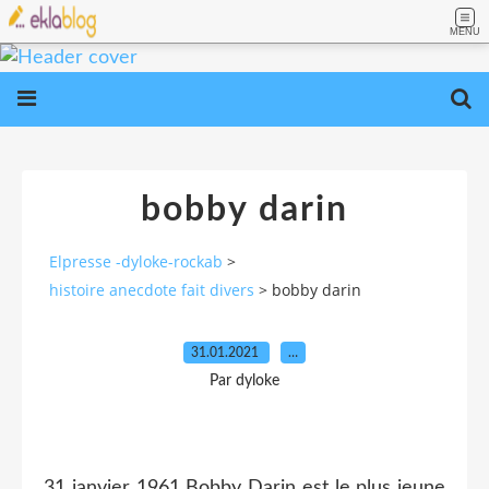
MENU
bobby darin
Elpresse -dyloke-rockab
>
histoire anecdote fait divers
>
bobby darin
31.01.2021
…
Par dyloke
31 janvier 1961 Bobby Darin est le plus jeune