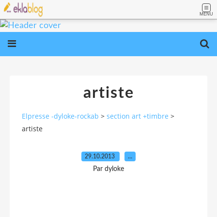
MENU
artiste
Elpresse -dyloke-rockab
>
section art +timbre
>
artiste
29.10.2013
…
Par dyloke