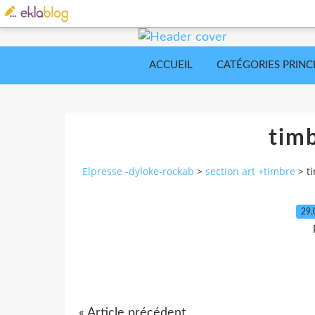
ACCUEIL
CATÉGORIES PRINC
timb
Elpresse -dyloke-rockab
>
section art +timbre
>
t
29.
« Article précédent