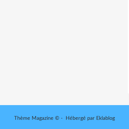
Thème Magazine © - Hébergé par
Eklablog