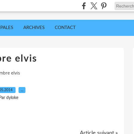
IPALES
ARCHIVES
CONTACT
re elvis
imbre elvis
05.2014
…
Par dyloke
Article suivant »