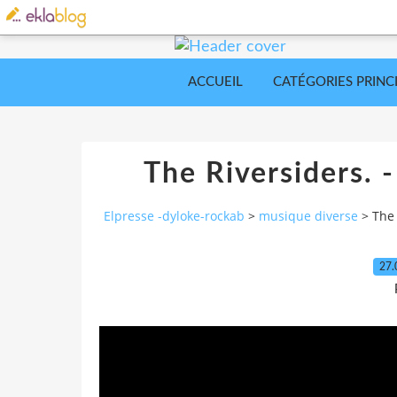
ACCUEIL
CATÉGORIES PRINC
The Riversiders. -
Elpresse -dyloke-rockab
>
musique diverse
>
The 
27.