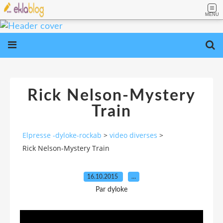
MENU
Rick Nelson-Mystery
Train
Elpresse -dyloke-rockab
>
video diverses
>
Rick Nelson-Mystery Train
16.10.2015
…
Par dyloke