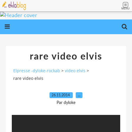
MENU
rare video elvis
Elpresse -dyloke-rockab
>
video elvis
>
rare video elvis
26.11.2014
…
Par dyloke