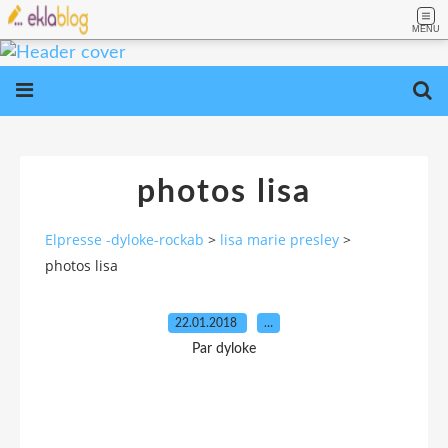
MENU
photos lisa
Elpresse -dyloke-rockab
>
lisa marie presley
>
photos lisa
22.01.2018
…
Par dyloke