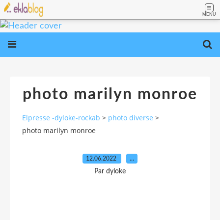
MENU
photo marilyn monroe
Elpresse -dyloke-rockab
>
photo diverse
>
photo marilyn monroe
12.06.2022
…
Par dyloke