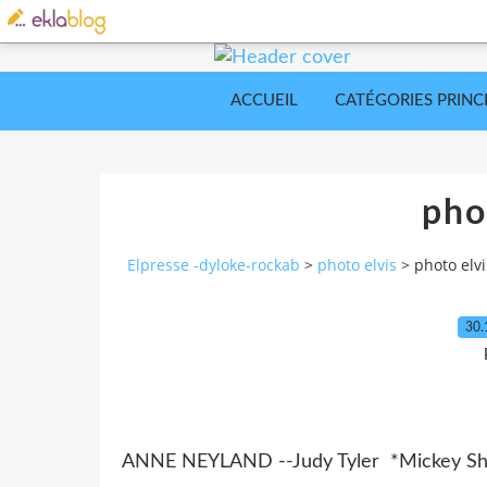
ACCUEIL
CATÉGORIES PRINC
pho
Elpresse -dyloke-rockab
>
photo elvis
>
photo elvi
30.
ANNE NEYLAND --Judy Tyler *Mickey Sh