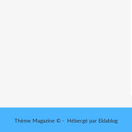
Thème Magazine © - Hébergé par
Eklablog