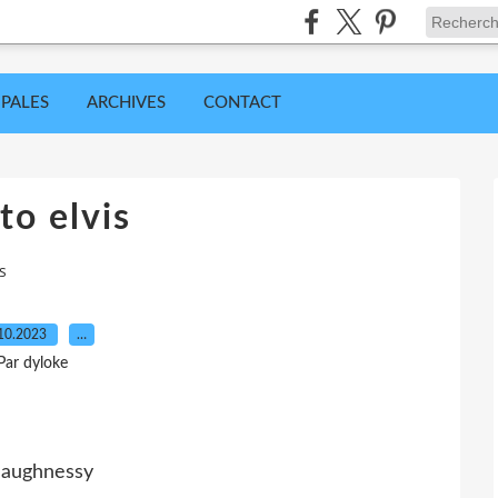
IPALES
ARCHIVES
CONTACT
to elvis
s
10.2023
…
Par dyloke
aughnessy