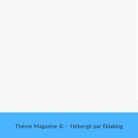
Thème Magazine © - Hébergé par
Eklablog