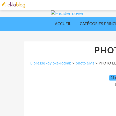
ACCUEIL
CATÉGORIES PRINC
PHOT
Elpresse -dyloke-rockab
>
photo elvis
>
PHOTO EL
31.