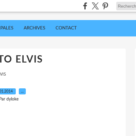
IPALES
ARCHIVES
CONTACT
O ELVIS
VIS
01.2014
…
Par dyloke