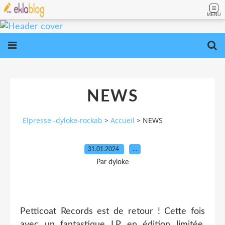
MENU
NEWS
Elpresse -dyloke-rockab
>
Accueil
>
NEWS
31.01.2024
…
Par dyloke
Petticoat Records est de retour ! Cette fois
avec un fantastique LP en édition limitée,