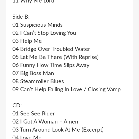
11 Why Me Lord
Side B:
01 Suspicious Minds
02 I Can’t Stop Loving You
03 Help Me
04 Bridge Over Troubled Water
05 Let Me Be There (With Reprise)
06 Funny How Time Slips Away
07 Big Boss Man
08 Steamroller Blues
09 Can’t Help Falling In Love / Closing Vamp
CD:
01 See See Rider
02 I Got A Woman – Amen
03 Turn Around Look At Me (Excerpt)
04 Love Me