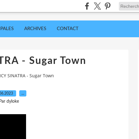
IPALES
ARCHIVES
CONTACT
RA - Sugar Town
CY SINATRA - Sugar Town
06.2023
…
Par dyloke