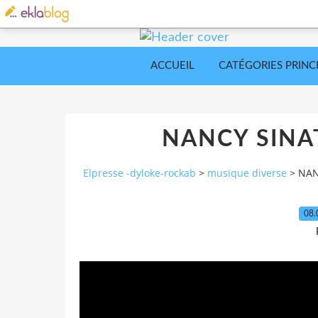
ACCUEIL
CATÉGORIES PRINC
NANCY SINAT
Elpresse -dyloke-rockab
>
musique diverse
>
NAN
08.