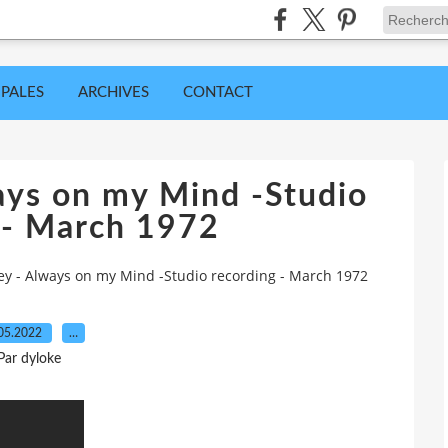
IPALES
ARCHIVES
CONTACT
ways on my Mind -Studio
 - March 1972
ley - Always on my Mind -Studio recording - March 1972
05.2022
…
Par dyloke