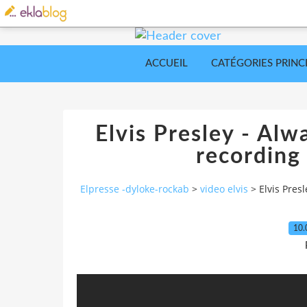
ACCUEIL
CATÉGORIES PRINC
Elvis Presley - Al
recording
Elpresse -dyloke-rockab
>
video elvis
>
Elvis Pres
10.