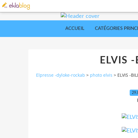
ACCUEIL
CATÉGORIES PRINC
ELVIS 
Elpresse -dyloke-rockab
>
photo elvis
>
ELVIS -BI
29.