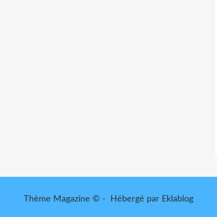
Thème Magazine © - Hébergé par
Eklablog