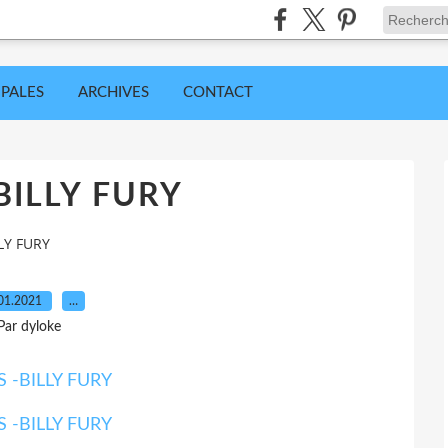
IPALES
ARCHIVES
CONTACT
-BILLY FURY
LLY FURY
01.2021
…
Par dyloke