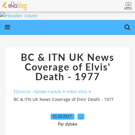
MENU
BC & ITN UK News
Coverage of Elvis'
Death - 1977
Elpresse -dyloke-rockab
>
video elvis
>
BC & ITN UK News Coverage of Elvis' Death - 1977
01.10.2017
…
Par dyloke