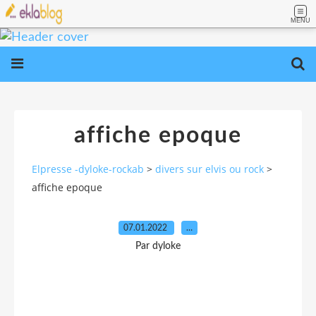
MENU
affiche epoque
Elpresse -dyloke-rockab
>
divers sur elvis ou rock
>
affiche epoque
07.01.2022
…
Par dyloke