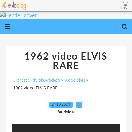
MENU
1962 video ELVIS
RARE
Elpresse -dyloke-rockab
>
video elvis
>
1962 video ELVIS RARE
24.10.2024
…
Par dyloke