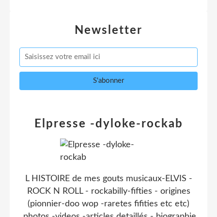
Newsletter
Elpresse -dyloke-rockab
L HISTOIRE de mes gouts musicaux-ELVIS -
ROCK N ROLL - rockabilly-fifties - origines
(pionnier-doo wop -raretes fifities etc etc)
.photos -videos -articles detaillés - biographie