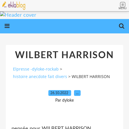
MENU
WILBERT HARRISON
Elpresse -dyloke-rockab
>
histoire anecdote fait divers
>
WILBERT HARRISON
26.10.2022
…
Par dyloke
pensée pour WILBERT HARRISON